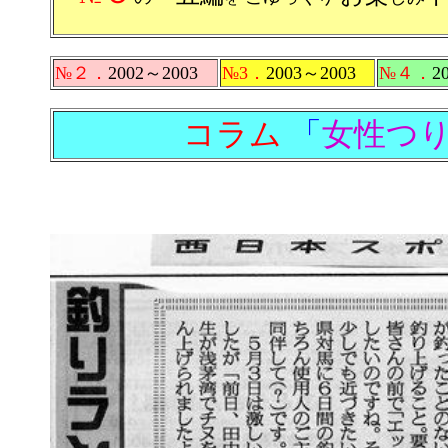
№２．
2002～2003
№3．
2003～2003
№４．
2
コラム
「
女性つ