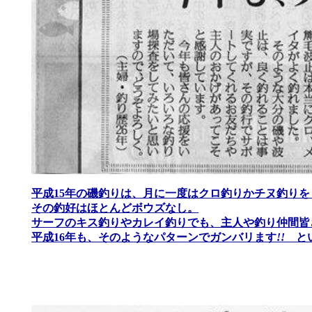
平成15年の磯釣りは、月に一度はクロ釣りかチヌ釣りを
その釣好はほとんどボウズなし。
サーフのキス釣りやカレイ釣りでも、主人や釣り仲間皆
平成16年も、そのようなパターンでガンバリます
!!
とい