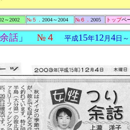
02～2002
№５．
2004～2004
№６．
2005
トップ
ペ
余話
」
№４
15
12
4
平成
年
月
日～