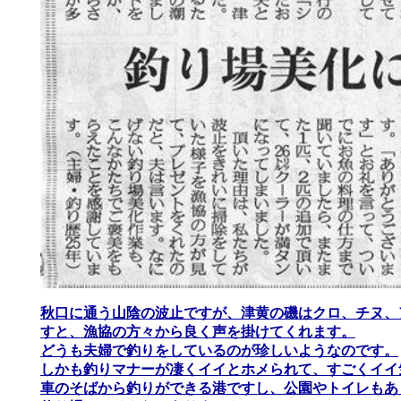
秋口に通う山陰の波止ですが、津黄の磯はクロ、チヌ、
すと、漁協の方々から良く声を掛けてくれます。
どうも夫婦で釣りをしているのが珍しいようなのです。
しかも釣りマナーが凄くイイとホメられて、すごくイイ
車のそばから釣りができる港ですし、公園やトイレもあ