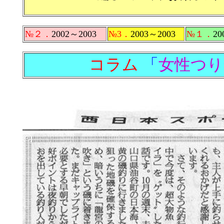
№２．
2002～2003
№3．
2003～2003
№１．
20
コラム
「
女性つり