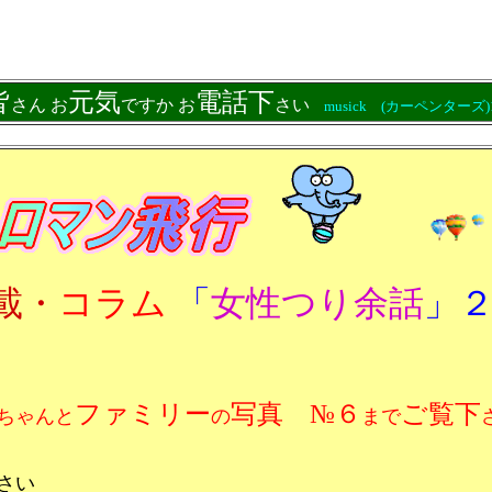
皆
元気
電話下
さん お
ですか お
さい
musick (カーペンターズ)
載・
コラム
「
女性つり余話
」
ファミリー
写真 №６
ご覧下
ちゃんと
の
まで
さい