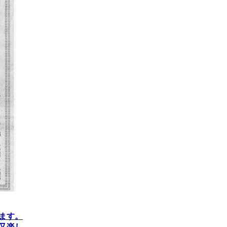
ます。
又楽し