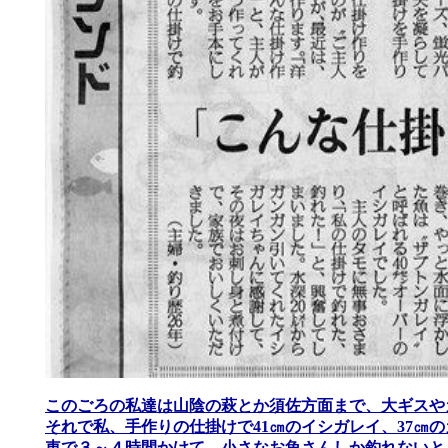
このごろの私達は山陰の萩とか須佐方面まで、大ギスや
それで私、手作りの仕掛けで41㎝のイシガレイ、37㎝
車で３～４時間かけて、小さなお魚さんしか釣れないと