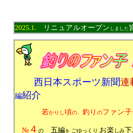
2025.1.
リニュアルオープン
しました
西日本スポーツ新聞
連
紹介
編
若
頃
釣り
ファン子
かりし
の、
の
４
№
五編
お楽
下
の
ごゆっくり
しみ
を