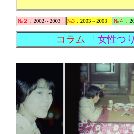
№２．
2002～2003
№3．
2003～2003
№４．
2
コラム
「
女性つ