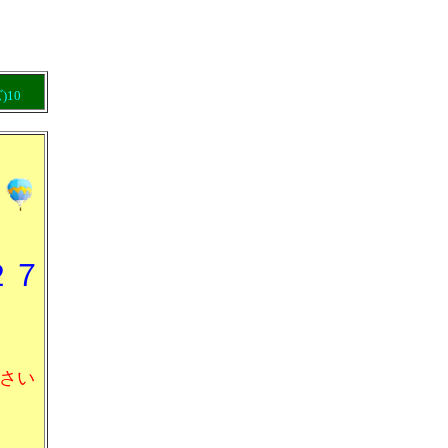
)10
２７
さい