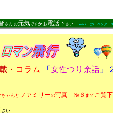
皆
元気
電話下
さん お
ですか お
さい
musick (カーペンターズ
載・
コラム
「
女性つり余話
」
子
ファミリー
写真 №６
ご覧下
ちゃん
と
の
まで
下
さい