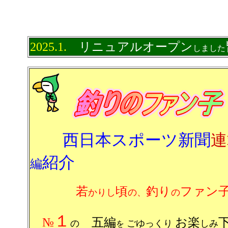
2025.1.
リニュアルオープン
しました
西日本スポーツ新聞
連
紹介
編
若
頃
釣り
ファン
かりし
の、
の
１
№
五編
お楽
の
ごゆっくり
しみ
を