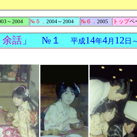
003～2004
№５．
2004～2004
№６．
2005
トップ
ペ
り余話
」 №１
14
4
12
平成
年
月
日