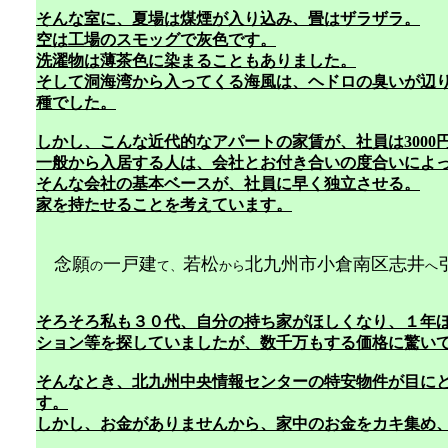
そんな室に、夏場は煤煙が入り込み、畳はザラザラ。
空は工場のスモッグで灰色です。
洗濯物は薄茶色に染まることもありました。
そして洞海湾から入ってくる海風は、ヘドロの臭いが辺
種でした。
しかし、こんな近代的なアパートの家賃が、社員は3000
一般から入居する人は、会社とお付き合いの度合いによって
そんな会社の基本ベースが、社員に早く独立させる。
家を持たせることを考えています。
念願
一戸建
若松
北九州市小倉南区志井
の
て、
から
へ
そろそろ私も３０代、自分の持ち家がほしくなり、１年
ション等を探していましたが、数千万もする価格に驚い
そんなとき、北九州中央情報センターの特安物件が目に
す。
しかし、お金がありませんから、家中のお金をカキ集め