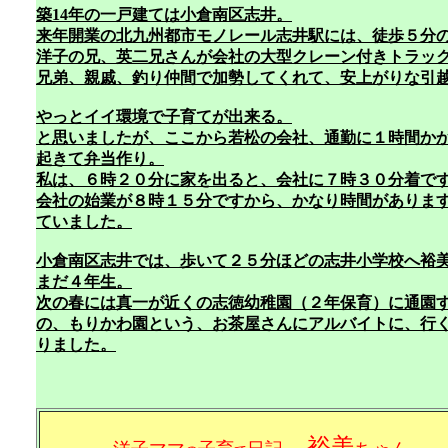
築14年の一戸建ては小倉南区志井。
来年開業の北九州都市モノレール志井駅には、徒歩５分
洋子の兄、英二兄さんが会社の大型クレーン付きトラッ
兄弟、親戚、釣り仲間で加勢してくれて、安上がりな引
やっとイイ環境で子育てが出来る。
と思いましたが、ここから若松の会社、通勤に１時間か
起きて弁当作り。
私は、６時２０分に家を出ると、会社に７時３０分着で
会社の始業が８時１５分ですから、かなり時間がありま
ていました。
小倉南区志井では、歩いて２５分ほどの志井小学校へ裕
まだ４年生。
次の春には真一が近くの志徳幼稚園（２年保育）に通園
の、もりかわ園という、お茶屋さんにアルバイトに、行
りました。
裕美