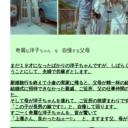
奇麗
洋子
自慢
父母 
な
ちゃん を
する
まだ１９才になったばかりの洋子ちゃんですが、しばら
うことにして、夫婦で共稼ぎとします。
新婚旅行を終えて小倉の実家に帰ると、父母が精一杯の
結婚式に招待できなかった親戚、ご近所、父の仕事仲間
た。
そして母が洋子ちゃんを連れて、ご近所の挨拶まわりで
「この子が長男の嫁です!!」と、自慢して回ります。
すごーく奇麗な洋子ちゃんを、皆が驚いて
「上瀧さん、良かったねェー!!」 と、ますます父、母