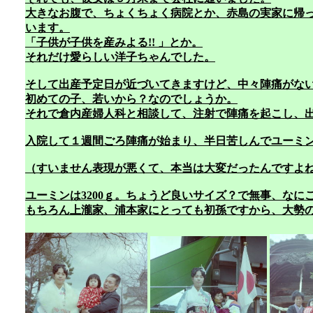
大きなお腹で、ちょくちょく病院とか、赤島の実家に帰
います。
「子供が子供を産みよる!! 」とか。
それだけ愛らしい洋子ちゃんでした。
そして出産予定日が近づいてきますけど、中々陣痛がな
初めての子、若いから？なのでしょうか。
それで倉内産婦人科と相談して、注射で陣痛を起こし、
入院して１週間ごろ陣痛が始まり、半日苦しんでユーミ
（すいません表現が悪くて、本当は大変だったんですよ
ユーミンは3200ｇ。ちょうど良いサイズ？で無事、なに
もちろん上瀧家、浦本家にとっても初孫ですから、大勢