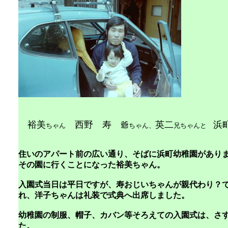
裕美
西野 寿
英二
浜
爺
ちゃん
ちゃん、
兄ちゃんと
住いのアパート前の広い通り、そばに浜町幼稚園があり
その園に行くことになった裕美ちゃん。
入園式当日は平日ですが、寿おじいちゃんが親代わり？
れ、洋子ちゃんは礼装で式典へ出席しました。
幼稚園の制服、帽子、カバン等そろえての入園式は、さ
た。