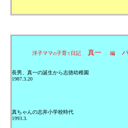
真一
パ
洋子ママ
子育
日記
編
の
て
長男、真一の誕生から志徳幼稚園 
1987.3.20
真ちゃんの志井小学校時代 
1993.3.