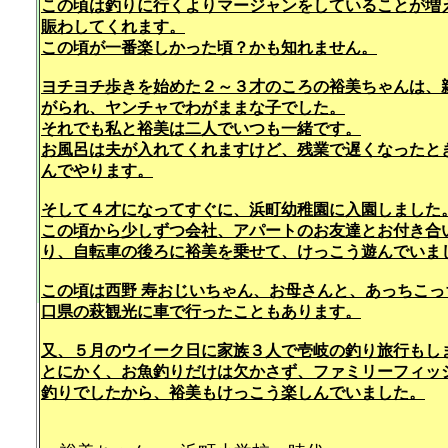
この頃は釣りに行くよりマージャンをしていることが増
賑わしてくれます。
この頃が一番楽しかった頃？かも知れません。
ヨチヨチ歩きを始めた２～３才のころの裕美ちゃんは、
がられ、ヤンチャでわがままな子でした。
それでも私と裕美は二人でいつも一緒です。
お風呂は夫が入れてくれますけど、残業で遅くなったと
んでやります。
そして４才になってすぐに、浜町幼稚園に入園しました
この頃から少しずつ会社、アパートのお友達とお付き合
り、自転車の後ろに裕美を乗せて、けっこう遊んでいま
この頃は西野 寿おじいちゃん、お母さんと、あっちこ
口県の萩観光に車で行ったこともあります。
又、５月のウイーク日に家族３人で壱岐の釣り旅行もし
とにかく、お魚釣りだけは欠かさず、ファミリーフィッ
釣りでしたから、裕美もけっこう楽しんでいました。