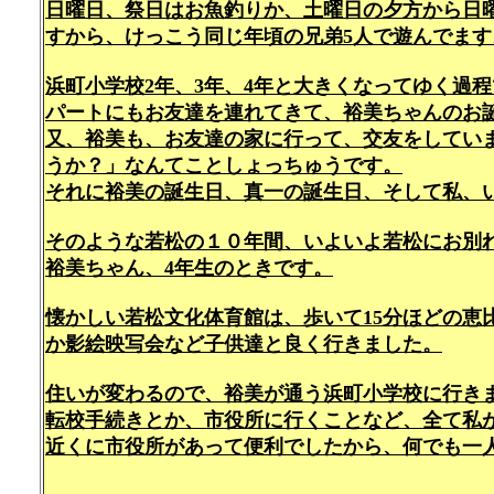
日曜日、祭日はお魚釣りか、土曜日の夕方から日
すから、けっこう同じ年頃の兄弟5人で遊んでます
浜町小学校2年、3年、4年と大きくなってゆく過
パートにもお友達を連れてきて、裕美ちゃんのお
又、裕美も、お友達の家に行って、交友をしてい
うか？」なんてことしょっちゅうです。
それに裕美の誕生日、真一の誕生日、そして私、
そのような若松の１０年間、いよいよ若松にお別
裕美ちゃん、4年生のときです。
懐かしい若松文化体育館は、歩いて15分ほどの恵
か影絵映写会など子供達と良く行きました。
住いが変わるので、裕美が通う浜町小学校に行き
転校手続きとか、市役所に行くことなど、全て私
近くに市役所があって便利でしたから、何でも一