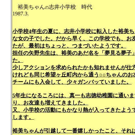
裕美ちゃん
志井小学校 時代
の
1987.3.
小学校4年生の夏に、志井小学校に転入した裕美
な女の子でした。だから早く、この学校でも、お
たが、最初はちょっと、つまづいたようです。
担任の矢野先生は、裕美のあだ名を「夢見る夢子
た。
少しアクションを求められたかも知れませんが仕
けれども同じ希望ヶ丘町内から通う○○ちゃんのお
チームにも入会して、少々ガンバッていました。
5年生になるころには、真一も志徳幼稚園に通い
り、お友達も増えてきました。
又、小学校の活動にもかなり熱が入ってきたよう
します。
裕美ちゃんが引越して一番嬉しかったこと、それ