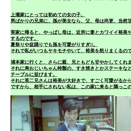
上瀧家にとっては初めての女の子。
男ばかりの兄弟に、孫が美女なら、父、母は尚更、当然
実家に帰ると、やっぱし母は、近所に妻とカワイイ裕美
するのです。
夏祭りや盆踊りでも孫を可愛がりすぎ!!。
それで私がいつもヤキモチやいて、裕美を怒りまくるの
浦本家に行くと、さらに親、兄ともども甘やかしてくれ
それに寿おじいちゃん特製の、すき焼きとかステーキな
テーブルに並びます。
それに英二兄さんは裕美が大好きで、すごく可愛がるか
ですから、相手にされない私は、この家に来ると隅っこ