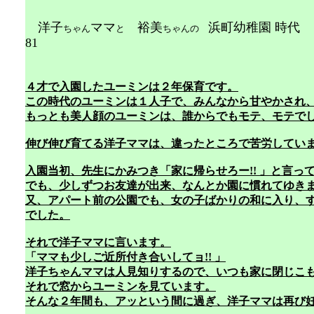
洋子
ママ
裕美
浜町幼稚
ちゃん
と
ちゃんの
81
４才で入園したユーミンは２年保育です。
この時代のユーミンは１人子で、みんなから甘やかされ
もっとも美人顔のユーミンは、誰からでもモテ、モテで
伸び伸び育てる洋子ママは、違ったところで苦労してい
入園当初、先生にかみつき「家に帰らせろー!! 」と言
でも、少しずつお友達が出来、なんとか園に慣れてゆき
又、アパート前の公園でも、女の子ばかりの和に入り、
でした。
それで洋子ママに言います。
「ママも少しご近所付き合いしてョ!! 」
洋子ちゃんママは人見知りするので、いつも家に閉じこ
それで窓からユーミンを見ています。
そんな２年間も、アッという間に過ぎ、洋子ママは再び