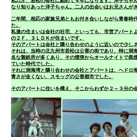
私22才、若松の会社に勤めて４年になります。洋子ちゃ
なり知りあった洋子ちゃん。二人の出会いはお兄さんが
二年間、相応の家族兄弟ともお付き合いしながら青春時
た。
私達の住まいは会社の社宅、といっても、市営アパート
の２Ｆ、３ＬＤＫが住まいです。
そのアパートは会社と隣り合わせのように近いので少し
それは、当時の北九州市若松は公害の街であり、特に洞
名な製鉄所が多くあり、その煙突からオールナイトで黒
ていた時代でした。
それに洞海湾と隣り合わせの会社とアパートは、ヘドロ
青さが全くない、スモッグの公害都市でした。
そのアパートに住いを構え、そこからわずか２～３分の