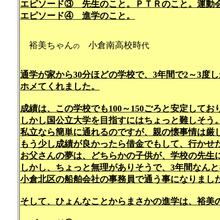
エピソード③ 先生のこと。ＰＴＲのこと。運動
エピソード④ 進学のこと。
裕美ちゃん
小倉南高校時
代
199
の
通学が家から30分ほどの学校で、3年間で2～3度
ホメてくれました。
成績は、この学校でも100～150ごろと安定して
しかし国公立大学を目指すにはちょっと難しそう
私立なら簡単に通れるのですが、親の懐事情は厳
もう少し成績が良かったら借金でもして、行かせ
お父さんの夢は、どちらかの子供が、学校の先生
しかし、ちょっと無理がありそうで、3年間なん
小倉北区の船舶会社の事務員で通う事になりまし
そして、ひょんなことからまさかの進学は、裕美