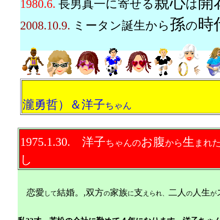
親心
開
1980.6.
長男真一に寄せる
は
孫
時
2008.10.9.
ミータン誕生から
の
ペンネーム 
瀧勇哲）＆洋子
ちゃん
1975.1.30. 洋子
お腹
生
ちゃんの
から
まれ
し
恋愛
結婚。,双方
家族
支
二人
人生
して
の
に
えられ、
の
が