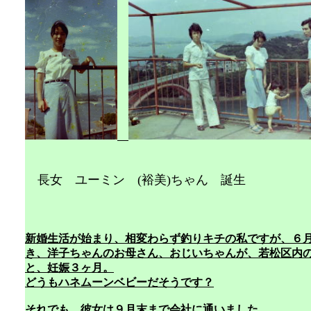
長女 ユーミン (裕美)ちゃん 誕生
1975.1.
新婚生活が始まり、相変わらず釣りキチの私ですが、６
き、洋子ちゃんのお母さん、おじいちゃんが、若松区内
と、妊娠３ヶ月。
どうもハネムーンベビーだそうです？
それでも、彼女は９月末まで会社に通いました。