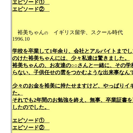
エピソード①
エピソード②
裕
美ちゃん
イギリス留学、スクー
の
1996.10
学校を卒業して1年余り、会社とアルバイトまで
のけた裕美ちゃんには、少々私達は驚きました。
裕美ちゃんの、お友達の○○さんと一緒に、その学
らない、子供任せの雲をつかむような出来事なん
少々のお金を裕美に持たせますけど、やっぱりイ
た。
それでも2年間のお勉強を終え、無事、卒業証書
したのでした。
エピソード①
エピソード②