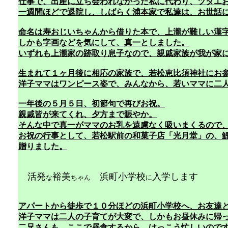
仕事で、出産に立ち会われなかった私に代わり、ツタエ
一週間ほどで退院し、しばらく浦本家で私達は、お世話
命名は寿おじいちゃんから借りた本で、上瀧が難しい漢
しかも字画などを気にして、真一としました。
いずれも上瀧家の跡取り息子なので、親戚家族が我が家
生まれて１ヶ月後に相応の家族で、若松恵比須神社にお
洋子ママはワンピース姿で、みんなから、若いママに二
一年後の５月５日、初節句で再びお祝。
親戚皆が来てくれ、夕方まで賑やか。
そんな中で真一がママのお乳を遠慮なく吸いまくるので
お祝の行事として、若松駅前の和菓子店「光月堂」の、鯉
贈りました。
活発
裕美
浜町小学校
入学します
な
ちゃん
に
アパートから徒歩で１０分ほどの浜町小学校へ、お友達
洋子ママは二人の子育てが大変で、しかもお昼休みに帰
二兄さんも、ここで昼食するから、けっこう忙しいので