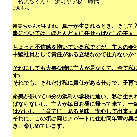
裕美ちゃん
浜町小学校 時代
の
1984.4.
、真一が生まれるとき、そして
裕美ちゃんが生まれ
事については、ほとんど人に任せっぱなしの主人
ちょっと不信感を抱いている私ですが、主人の会
中堅社員として責任がある立場なので仕方ないか?
それにしても大事な時に主人が居なくて、全て私
す?
それでも、それだけ私に責任がある分けで、子育
裕美が歩いて10分の浜町小学校に通い、私は生ま
ばならないし、主人が毎日お昼に帰って来て、一
はないし、子育てに、ある意味、安心して出来ま
それに、この頃は同じアパートに住む同年輩の奥
き、楽しめています。