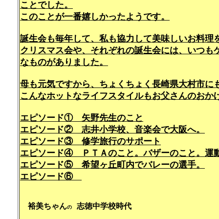
ことでした。
このことが一番嬉しかったようです。
誕生会も毎年して、私も協力して美味しいお料理
クリスマス会や、それぞれの誕生会には、いつも
なものがありました。
母も元気ですから、ちょくちょく長崎県大村市に
こんなホットなライフスタイルもお父さんのおか
エピソード① 矢野先生のこと
エピソード② 志井小学校、音楽会で大阪へ。
エピソード③ 修学旅行のサポート
エピソード④ ＰＴＡのこと。バザーのこと。運
エピソード⑤ 希望ヶ丘町内でバレーの選手。
エピソード⑥
裕美ちゃん
志徳中学校時代
の