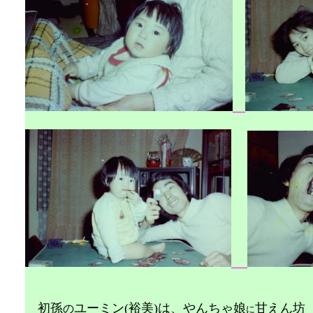
初孫
ユーミン(裕美)は、やんちゃ娘
甘え
の
に