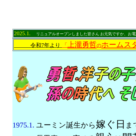
2025.1.
リニュアルオープンしました皆さん お元気
ですか、お電
上瀧勇哲
ホームス
令和7年より
「
の
嫁ぐ日
1975.1.
ユーミン誕生から
ま