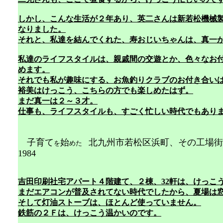
しかし、こんな生活が２年あり、英二さんは新若松機械
なりました。
それと、私達を結んでくれた、寿おじいちゃんは、真一
私達のライフスタイルは、親戚間の交遊とか、色々なお
めます。
それでも私が趣味にする、お魚釣りクラブのお付き合い
裕美はけっこう、こちらの方でも楽しめたはず。
まだ真一は２～３才。
仕事も、ライフスタイルも、すごく忙しい時代でもあり
子育て
始
北九州市若松区浜町、その工場
を
めた
1984
吉田印刷社宅アパート４階建て、２棟、32軒は、けっこ
まだエアコンが普及されてない時代でしたから、夏場は
そして灯油ストーブは、ほとんど使っていません。
鉄筋の２Ｆは、けっこう温かいのです。