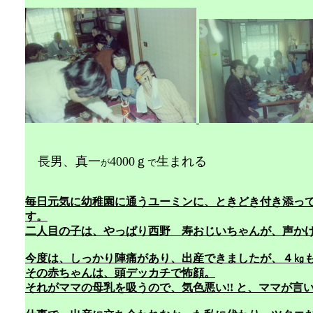
長
男、真一
4000ｇ
生まれる 19
が
で
毎日元気に幼稚園に通うユーミンに、ときどき付き添っ
す。
二人目の子は、やっぱり西野 寿おじいちゃんが、声か
今度は、しっかり陣痛があり、出産できましたが、４㎏
その赤ちゃんは、頭デッカチで怖顔。
それがママの母乳を吸うので、気色悪い!! と、ママが言