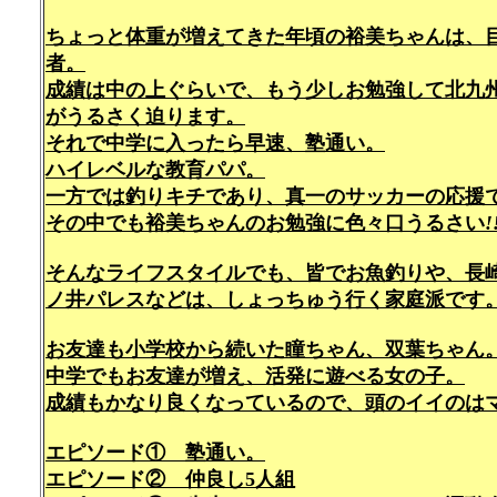
ちょっと体重が増えてきた年頃の裕美ちゃんは、
者。
成績は中の上ぐらいで、もう少しお勉強して北九
がうるさく迫ります。
それで中学に入ったら早速、塾通い。
ハイレベルな教育パパ。
一方では釣りキチであり、真一のサッカーの応援
その中でも裕美ちゃんのお勉強に色々口うるさい
!
そんなライフスタイルでも、皆でお魚釣りや、長
ノ井パレスなどは、しょっちゅう行く家庭派です
お友達も小学校から続いた瞳ちゃん、双葉ちゃん
中学でもお友達が増え、活発に遊べる女の子。
成績もかなり良くなっているので、頭のイイのは
エピソード① 塾通い。
エピソード② 仲良し5人組