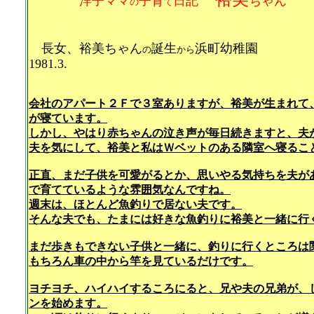
洋子ママ
子育
日記
ちゃん 
の
て
長女、裕美ちゃん
誕生
浜町幼稚園 
の
から
1981.3.
会社のアパート２Ｆで３室ありますが、裕美が生まれて
が寝ています。
しかし、やはり赤ちゃんの泣き声が毎日続きますと、夫
夫を気にして、裕美と私はＷベットのある隣室へ寝るこ
正直、まだ子供を可愛がるとか、思いやる気持ちを夫が
で育てているような雰囲気なんですね。
週末は、ほとんど魚釣りで居ない夫です。
そんな夫でも、たまには好きな魚釣りに裕美と一緒に行
まだ歩きもできない子供と一緒に、釣りに行くところは
もちろん車の中から竿を見ているだけです。
ヨチヨチ、ハイハイするころにると、兄や夫の兄弟が、
ンを始めます。