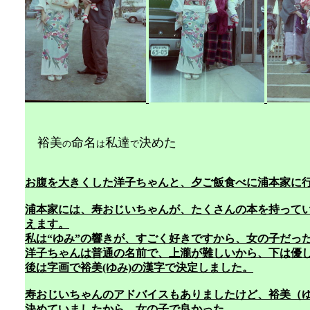
裕美
命名
私達
決めた 19
の
は
で
お腹を大きくした洋子ちゃんと、夕ご飯食べに浦本家に
浦本家には、寿おじいちゃんが、たくさんの本を持って
えます。
私は“ゆみ”の響きが、すごく好きですから、女の子だった
洋子ちゃんは普通の名前で、上瀧が難しいから、下は優
後は字画で裕美(ゆみ)の漢字で決定しました。
寿おじいちゃんのアドバイスもありましたけど、裕美（ゆ
決めていましたから、女の子で良かった。